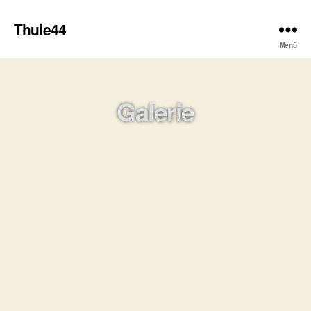
Thule44
Menü
Galerie